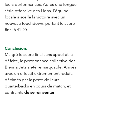
leurs performances. Après une longue 
série offensive des Lions, l'équipe 
locale a scellé la victoire avec un 
nouveau touchdown, portant le score 
final à 41-20.
Conclusion:
Malgré le score final sans appel et la 
défaite, la performance collective des 
Bienna Jets a été remarquable. Arrivés 
avec un effectif extrêmement réduit, 
décimés par la perte de leurs 
quarterbacks en cours de match, et 
contraints 
de se réinventer 
constamment sous une chaleur 
tropicale dépassant largement les 30 
degrés Celsius, livrer une bataille aussi 
honorable et passionnée dans ces 