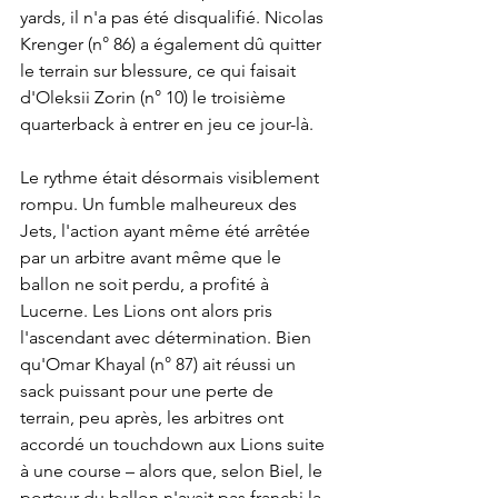
yards, il n'a pas été disqualifié. Nicolas 
Krenger (n° 86) a également dû quitter 
le terrain sur blessure, ce qui faisait 
d'Oleksii Zorin (n° 10) le troisième 
quarterback à entrer en jeu ce jour-là.
Le rythme était désormais visiblement 
rompu. Un fumble malheureux des 
Jets, l'action ayant même été arrêtée 
par un arbitre avant même que le 
ballon ne soit perdu, a profité à 
Lucerne. Les Lions ont alors pris 
l'ascendant avec détermination. Bien 
qu'Omar Khayal (n° 87) ait réussi un 
sack puissant pour une perte de 
terrain, peu après, les arbitres ont 
accordé un touchdown aux Lions suite 
à une course – alors que, selon Biel, le 
porteur du ballon n'avait pas franchi la 