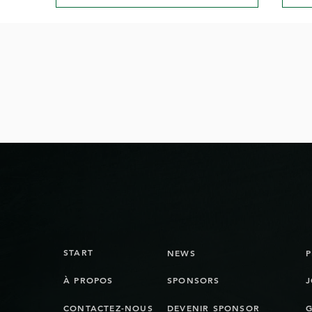
L'équipe des Bienna Jets de
Jo
la NLB part en vacances
Bi
d'été.
START
NEWS
À PROPOS
SPONSORS
J
CONTACTEZ-NOUS
DEVENIR SPONSOR
G