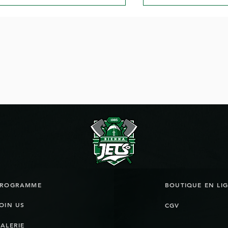
urnée de flag football à
Les Jets peuvent-
el
le miracle de Bie
PROGRAMME
OIN US
CGV
ALERIE