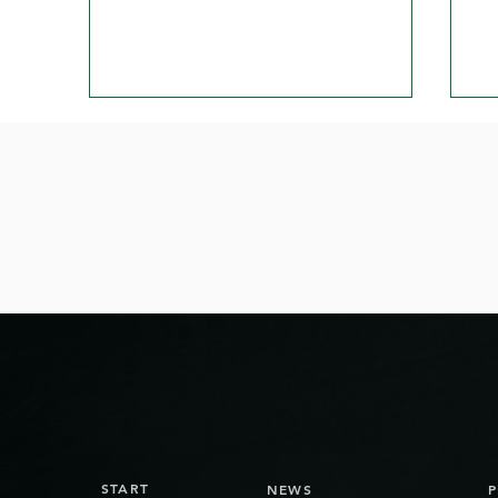
L'équipe des Bienna Jets de
Jo
la NLB part en vacances
Bi
d'été.
START
NEWS