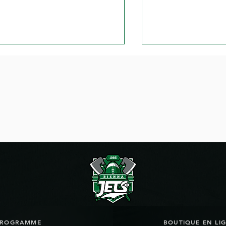
urnée de flag football à
Les Jets peuvent-
el
le miracle de Bie
PROGRAMME