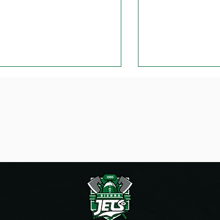
urnée de flag football à
Les Jets peuvent-
el
le miracle de Bie