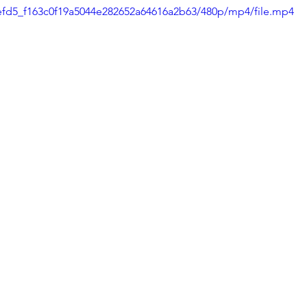
2befd5_f163c0f19a5044e282652a64616a2b63/480p/mp4/file.mp4