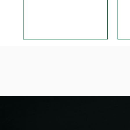
L'équipe des Bienna Jets de
Jo
la NLB part en vacances
Bi
d'été.