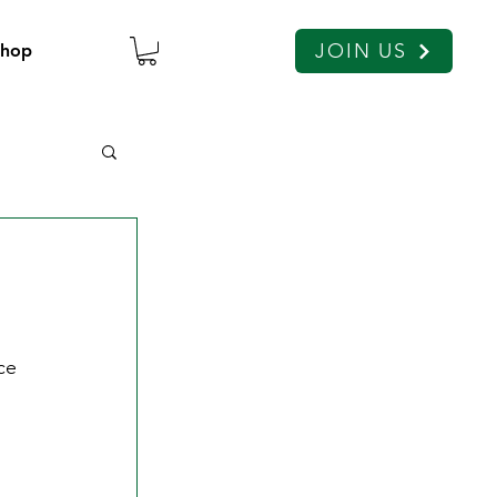
JOIN US
Shop
ce 
 