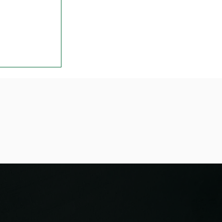
ils réaliser
l?