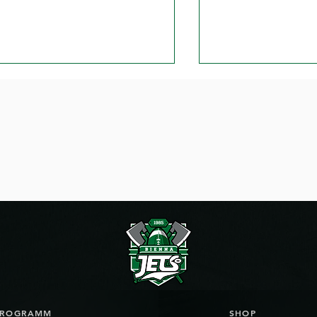
ag Football Game Day in
Packen die Jets
el
von Biel?
PROGRAMM
SHOP