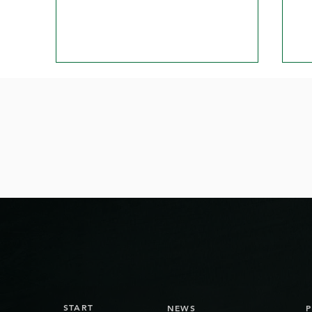
Das NLB-Team der Bienna
Fl
Jets verabschiedet sich in
Bi
die Sommerferien
START
NEWS