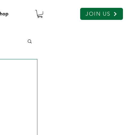
JOIN US
hop