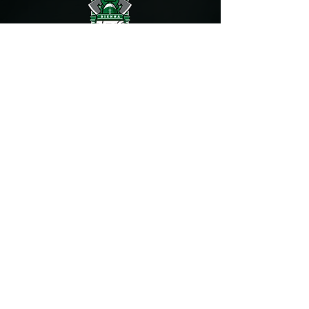
START
PROGRAMME
SPONSORS
À PROPOS
JOIN US
DEVENIR SPONSOR
NEWS
PROTECTION DES DONNÉES
GALERIE
MENTIONS LEGALES
BOUTIQUE EN LIGNE
CONTACTEZ-NOUS
CGV