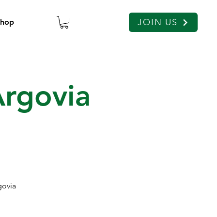
JOIN US
Shop
Argovia
govia