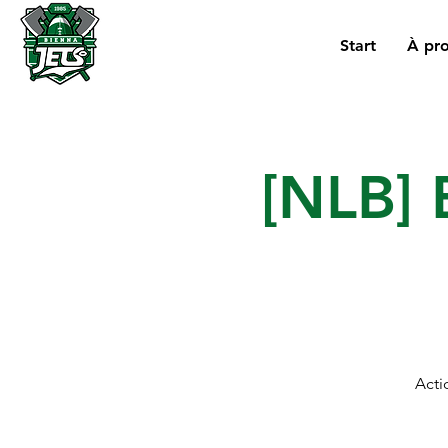
Start
À pr
[NLB] 
Acti