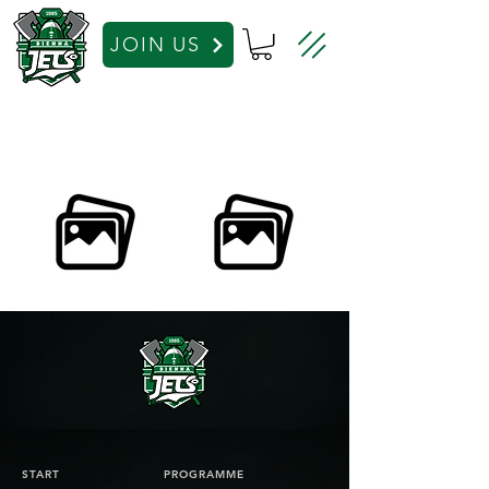
JOIN US
START
PROGRAMME