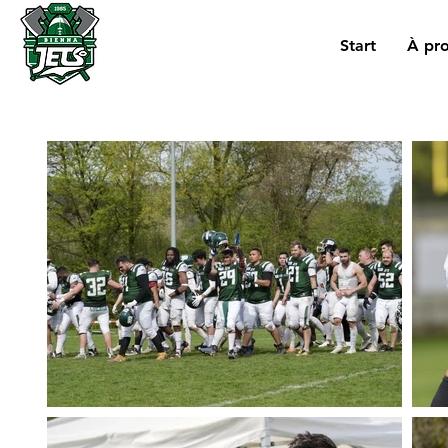
Start
À pr