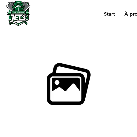
Start
À pr