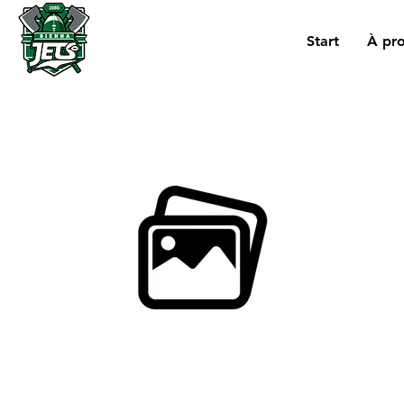
Start
À pr