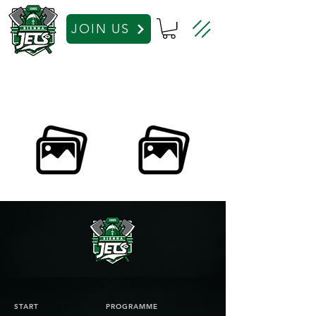
JOIN US
START
PROGRAMME