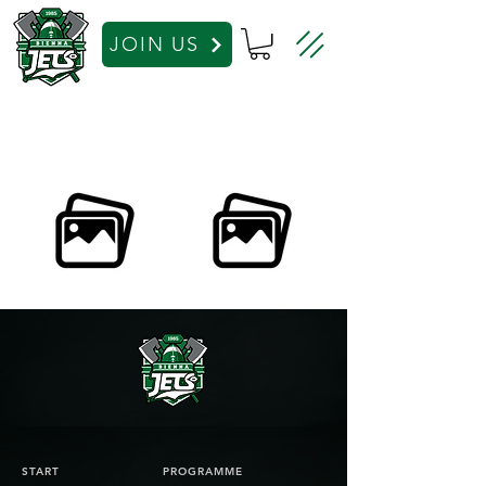
JOIN US
START
PROGRAMME