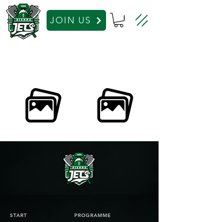
JOIN US
START
PROGRAMME