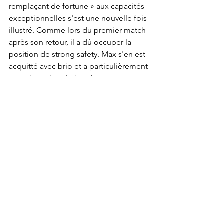
remplaçant de fortune » aux capacités 
exceptionnelles s'est une nouvelle fois 
illustré. Comme lors du premier match 
après son retour, il a dû occuper la 
position de strong safety. Max s'en est 
acquitté avec brio et a particulièrement 
convaincu dans le jeu de passes 
courtes des Owls. Il n'a concédé que 
peu de points et a réalisé de solides 
tackles.
Special Teams Player of the Week