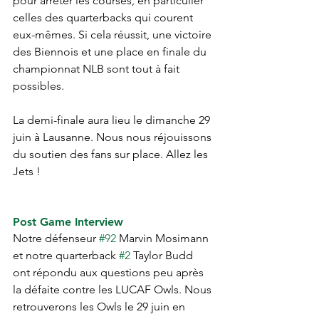
pour arrêter les courses, en particulier 
celles des quarterbacks qui courent 
eux-mêmes. Si cela réussit, une victoire 
des Biennois et une place en finale du 
championnat NLB sont tout à fait 
possibles.
La demi-finale aura lieu le dimanche 29 
juin à Lausanne. Nous nous réjouissons 
du soutien des fans sur place. Allez les 
Jets !
Post Game Interview
Notre défenseur 
#92
 Marvin Mosimann 
et notre quarterback 
#2
 Taylor Budd 
ont répondu aux questions peu après 
la défaite contre les LUCAF Owls. Nous 
retrouverons les Owls le 29 juin en 