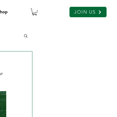
JOIN US
Shop
ur 