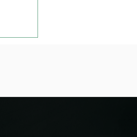
ils réaliser
l?