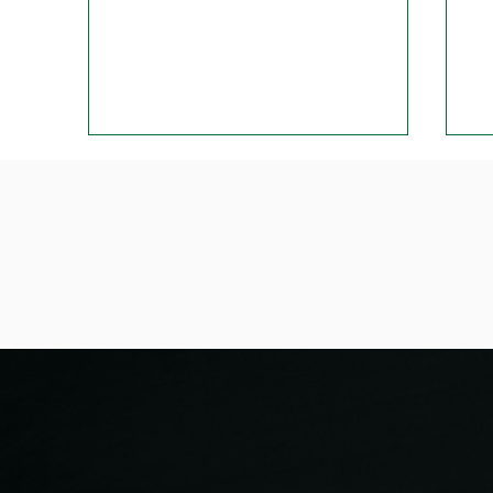
L'équipe des Bienna Jets de
Jo
la NLB part en vacances
Bi
d'été.