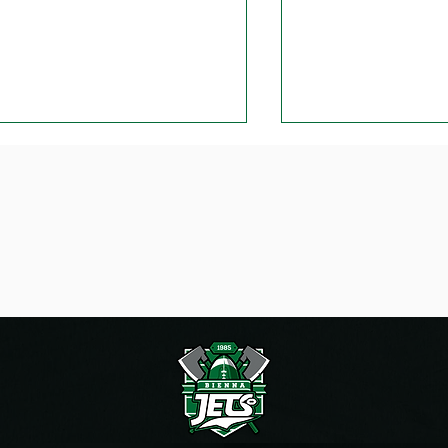
urnée de flag football à
Les Jets peuvent-
el
le miracle de Bie