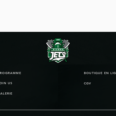
urnée de flag football à
Les Jets peuvent-
el
le miracle de Bie
PROGRAMME
OIN US
CGV
ALERIE