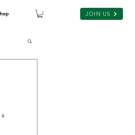
JOIN US
Shop
 
 à 