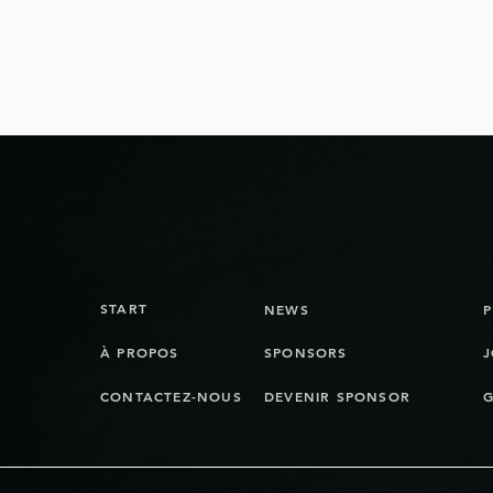
L'équipe des Bienna Jets de
Jo
la NLB part en vacances
Bi
d'été.
START
NEWS
À PROPOS
SPONSORS
J
CONTACTEZ-NOUS
DEVENIR SPONSOR
G