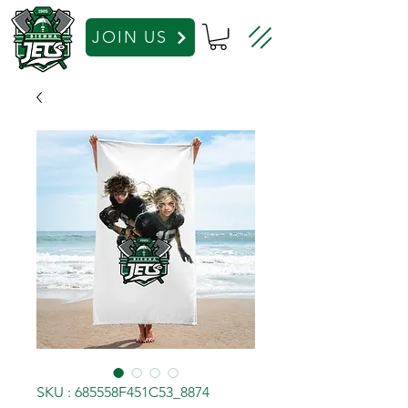
JOIN US
SKU : 685558F451C53_8874