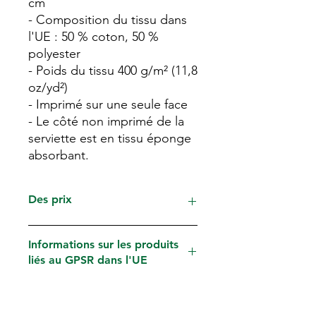
cm
- Composition du tissu dans
l'UE : 50 % coton, 50 %
polyester
- Poids du tissu 400 g/m² (11,8
oz/yd²)
- Imprimé sur une seule face
- Le côté non imprimé de la
serviette est en tissu éponge
absorbant.
Des prix
Les prix sont indiqués en CHF, TVA
Informations sur les produits
comprise, mais hors frais de douane
liés au GPSR dans l'UE
et de livraison éventuels (site de
production à l'étranger ; UE, États-
Coordonnées du fabricant
Unis). Les frais de livraison vous seront
Nom : Printful
indiqués lors du paiement (caisse).