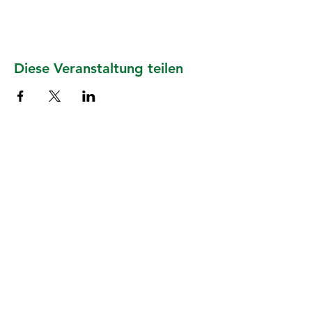
Diese Veranstaltung teilen
START
PROGRAMM
SPONSOREN
ÜBER UNS
JOIN US
SPONSOR WERDEN