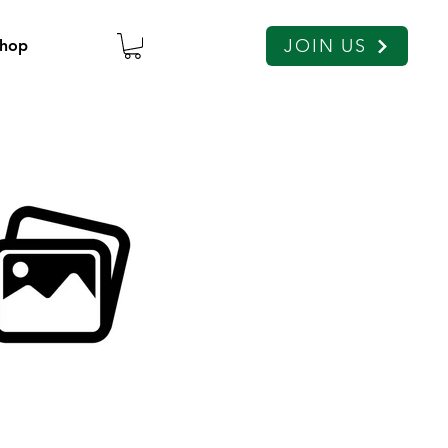
JOIN US
hop