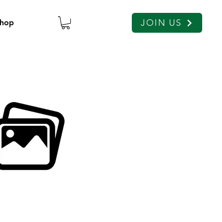
JOIN US
hop