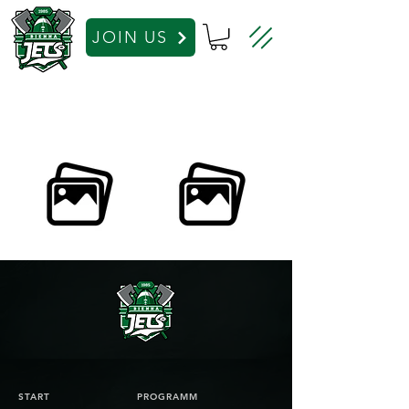
JOIN US
START
PROGRAMM