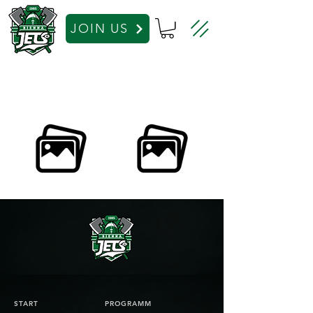
JOIN US
START
PROGRAMM