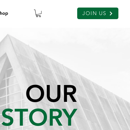
JOIN US
hop
OUR
ISTORY