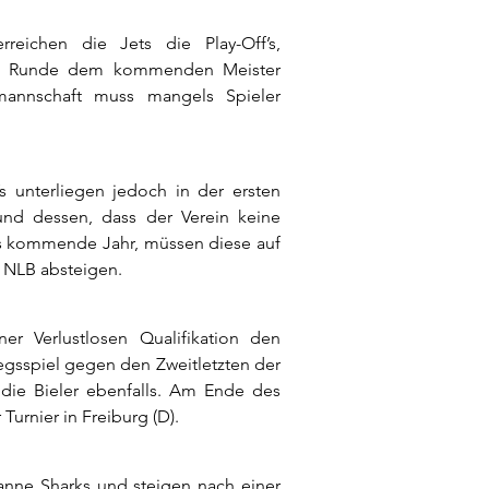
rreichen die Jets die Play-Off’s,
sten Runde dem kommenden Meister
mannschaft muss mangels Spieler
’s unterliegen jedoch in der ersten
und dessen, dass der Verein keine
as kommende Jahr, müssen diese auf
 NLB absteigen.
er Verlustlosen Qualifikation den
iegsspiel gegen den Zweitletzten der
 die Bieler ebenfalls. Am Ende des
Turnier in Freiburg (D).
anne Sharks und steigen nach einer