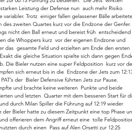
ler zur 00:13 Führung zu bedienen.  Die Jets  wirkten 
starken Leistung der Defense nun  auch mehr Risiko 
ariabler. Trotz  einiger fallen gelassener Bälle arbeitet
nn des zweiten Quartes kurz vor die Endzone der Genfer.
ings nicht den Ball erneut und bereist früh  entscheidend 
eten die Whoppers kurz  vor der eigenen Endzone und 
er das  gesamte Feld und erzielten am Ende den ersten 
xakt die gleiche Situation spielte sich dann gegen End
. Die Bieler nutzen eine super Feldposition  kurz vor de
pfen sich erneut bis in die  Endzone der Jets zum 12:13
AT’s der  Bieler Defensive führten Jets zur Pause.
mpfte und brachte keine weiteren  Punkte und beide 
ierten und letzten  Quarter mit dem besseren Start für di
und durch Milan Spiller die Führung auf 12:19 wieder 
 der Bieler hatte zu diesem Zeitpunkt eine top Phase un
d offerieren dem Angriff erneut eine  tolle Feldposition
tzten durch einen  Pass auf Alen Orsetti zur 12:25 