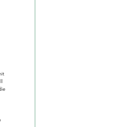
it 
l 
ie 
 