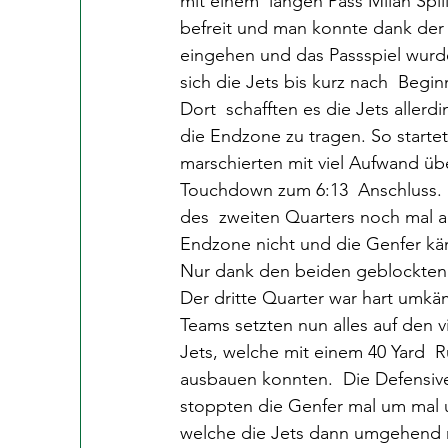
mit einem  langen Pass Milan Spil
befreit und man konnte dank der 
eingehen und das Passspiel wurde v
sich die Jets bis kurz nach  Begi
Dort  schafften es die Jets allerd
die Endzone zu tragen. So start
marschierten mit viel Aufwand üb
Touchdown zum 6:13  Anschluss. E
des  zweiten Quarters noch mal ab
Endzone nicht und die Genfer käm
Nur dank den beiden geblockten P
Der dritte Quarter war hart umkä
Teams setzten nun alles auf den v
Jets, welche mit einem 40 Yard  R
ausbauen konnten.  Die Defensive
stoppten die Genfer mal um mal un
welche die Jets dann umgehend nu