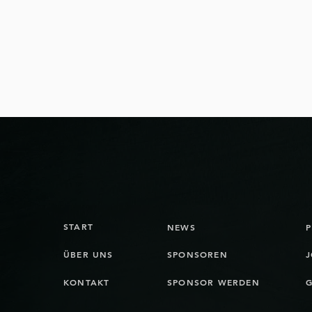
Das NLB-Team der Bienna
Fl
Jets verabschiedet sich in
Bi
die Sommerferien
START
NEWS
ÜBER UNS
SPONSOREN
J
KONTAKT
SPONSOR WERDEN
G