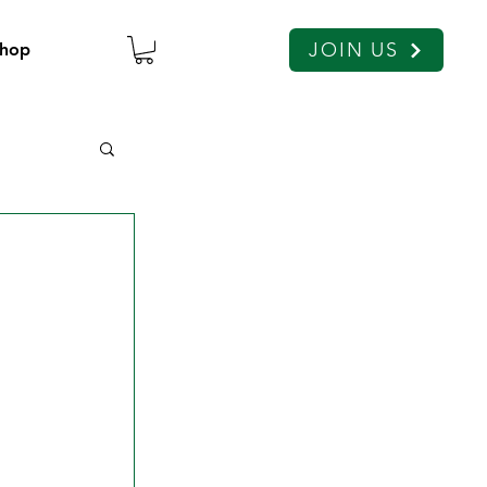
JOIN US
hop