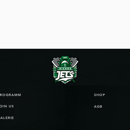
ag Football Game Day in
Packen die Jets
el
von Biel?
PROGRAMM
SHOP
OIN US
AGB
ALERIE