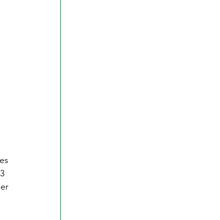
es 
3 
er 