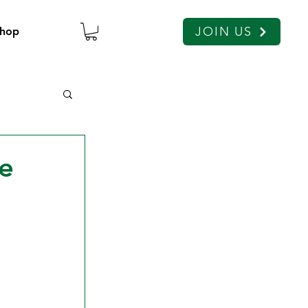
JOIN US
hop
me