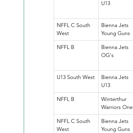
U13
NFFL C South 
Bienna Jets 
West
Young Guns
NFFL B
Bienna Jets 
OG's
U13 South West
Bienna Jets 
U13
NFFL B
Winterthur 
Warriors One
NFFL C South 
Bienna Jets 
West
Young Guns