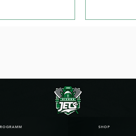
ag Football Game Day in
Packen die Jets
el
von Biel?
PROGRAMM
SHOP