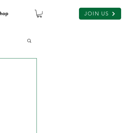
JOIN US
hop