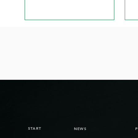
Das NLB-Team der Bienna
Fl
Jets verabschiedet sich in
Bi
die Sommerferien
START
NEWS