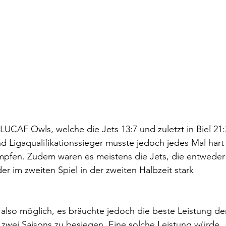
n LUCAF Owls, welche die Jets 13:7 und zuletzt in Biel 21:
d Ligaqualifikationssieger musste jedoch jedes Mal hart
mpfen. Zudem waren es meistens die Jets, die entweder
r im zweiten Spiel in der zweiten Halbzeit stark 
also möglich, es bräuchte jedoch die beste Leistung de
t zwei Saisons zu besiegen. Eine solche Leistung würde 