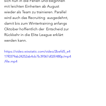
sich nun in die Ferien und beginnen 
mit leichten Einheiten ab August  
wieder als Team zu trainieren. Parallel 
wird auch das Recruiting  ausgedehnt, 
damit bis zum Wintertraining anfangs 
Oktober hoffentlich der  Entscheid zur 
Rückkehr in die Elite League erklärt 
werden kann.
https://video.wixstatic.com/video/2befd5_e4
17f0379ab24252ab4cb7b39367d02f/480p/mp4
/file.mp4